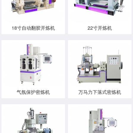
18寸自动翻胶开炼机
22寸开炼机
气氛保护密炼机
万马力下落式密炼机