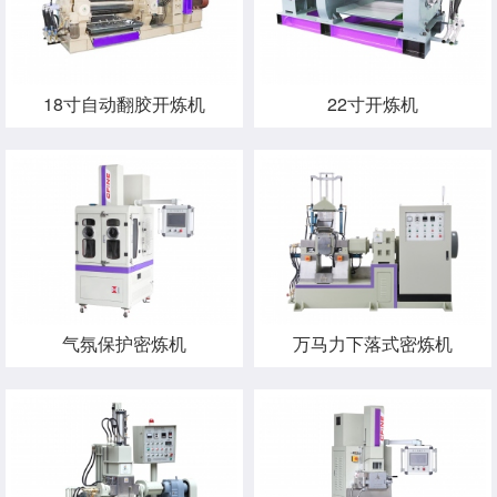
18寸自动翻胶开炼机
22寸开炼机
气氛保护密炼机
万马力下落式密炼机