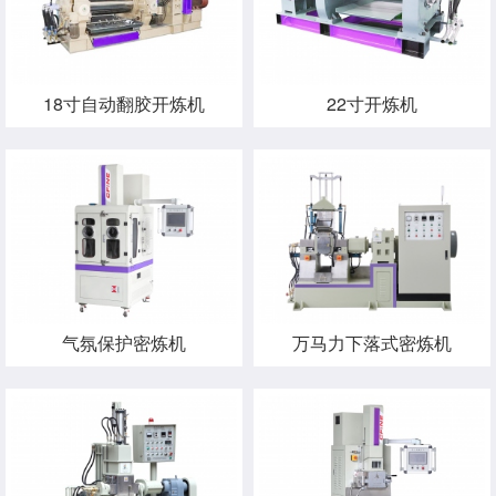
18寸自动翻胶开炼机
22寸开炼机
气氛保护密炼机
万马力下落式密炼机