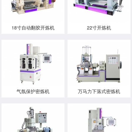
18寸自动翻胶开炼机
22寸开炼机
气氛保护密炼机
万马力下落式密炼机