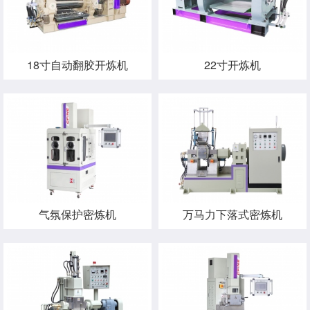
18寸自动翻胶开炼机
22寸开炼机
气氛保护密炼机
万马力下落式密炼机