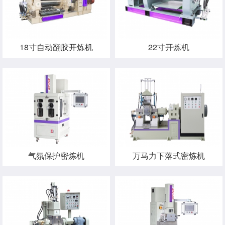
18寸自动翻胶开炼机
22寸开炼机
气氛保护密炼机
万马力下落式密炼机