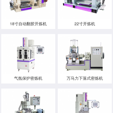
18寸自动翻胶开炼机
22寸开炼机
气氛保护密炼机
万马力下落式密炼机