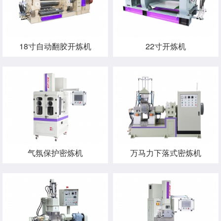
18寸自动翻胶开炼机
22寸开炼机
气氛保护密炼机
万马力下落式密炼机