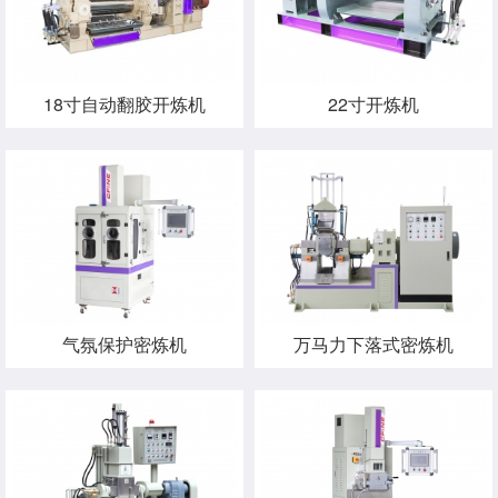
18寸自动翻胶开炼机
22寸开炼机
气氛保护密炼机
万马力下落式密炼机