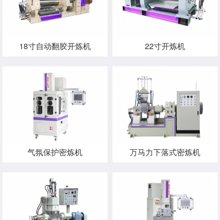
18寸自动翻胶开炼机
22寸开炼机
气氛保护密炼机
万马力下落式密炼机