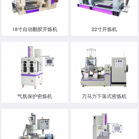
18寸自动翻胶开炼机
22寸开炼机
气氛保护密炼机
万马力下落式密炼机