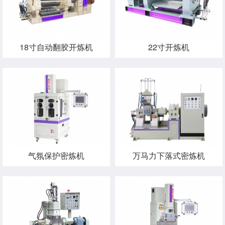
18寸自动翻胶开炼机
22寸开炼机
气氛保护密炼机
万马力下落式密炼机