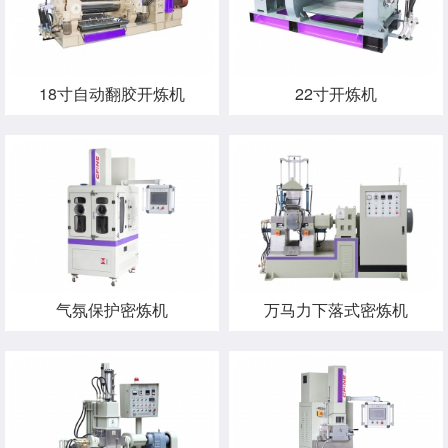
18寸自动翻胶开炼机
22寸开炼机
气氛保护密炼机
万马力下落式密炼机